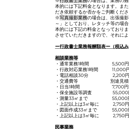
※
行政書士業務
の場合は、業務の難
本的には下記料金となります。また
だき依頼するか否かをご判断くださ
※
写真撮影業務
の場合は、出張撮影
～」としており、レタッチ等の場合
本的には下記の料金となっておりま
させていただきますので、それによ
ー行政書士業務報酬額表ー（税込み
相談業務等
・通常業務1時間 5,500円
・行政対応業務1時間 11,000
・電話相談30分 2,200
・交通費等 別途見積
・日当1時間 7,700円
・保全施設等調査 55,000
・測量33㎡まで 55,000
・上記以上は3㎡毎に 2,750
・図面作成33㎡まで 55,000
・上記以上は3㎡毎に 2,750
民事業務