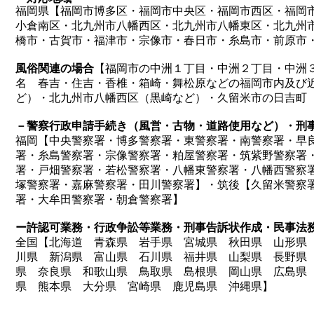
福岡県【福岡市博多区・福岡市中央区・福岡市西区・福岡
小倉南区・北九州市八幡西区・北九州市八幡東区・北九州
橋市・古賀市・福津市・宗像市・春日市・糸島市・前原市
風俗関連の場合
【福岡市の中洲１丁目​・中洲２丁目・中洲
名 春吉・住吉・香椎・箱崎・舞松原などの福岡市内及び
ど）・北九州市八幡西区（黒崎など）・久留米市の日吉町
－警察行政申請手続き（風営・古物・道路使用など）・刑
福岡【中央警察署・博多警察署・東警察署・南警察署・早
署・糸島警察署・宗像警察署・粕屋警察署・筑紫野警察署
署・戸畑警察署・若松警察署・八幡東警察署・八幡西警察
塚警察署・嘉麻警察署・田川警察署】・筑後【久留米警察
署・大牟田警察署・朝倉警察署】
ー許認可業務・行政争訟等業務・刑事告訴状作成・民事法
全国【
北海道
青森県
岩手県
宮城県
秋田県
山形
川県
新潟県
富山県
石川県
福井県
山梨県
長野
県
奈良県
和歌山県
鳥取県
島根県
岡山県
広島
県
熊本県
大分県
宮崎県
鹿児島県
沖縄県
】