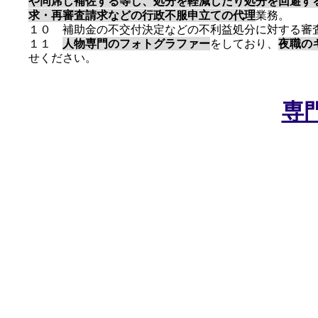
や同席し補佐する等し、処分を軽減したり処分を回避す
求・再審査請求などの行政不服申立ての代理
業務。
​１０ 補助金の不交付決定などの不利益処分に対する審
​１１
人物専門のフォトグラファー
をしており、
夜職の
せください。
専