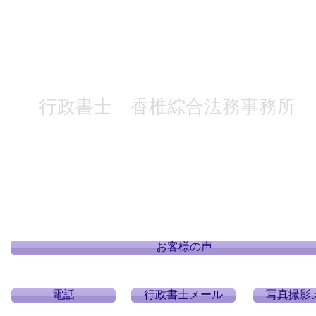
行政書士 香椎綜合法務事務所
​【所在地】〒813‐0011
福岡県福岡市東区香椎2丁目14番15‐505号​
【営業時間】11:00 ～ 23:00
※23時以降でもご相談などの対応可能です。
​【休日】 年中無休
​【代表者】 佐藤 真​​
お客様の声
電話
行政書士メール
写真撮影