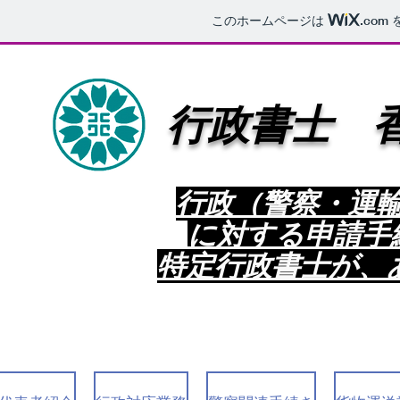
このホームページは
.com
行政書士 
行政（警察・運
に対する申請手
特定行政書士が、