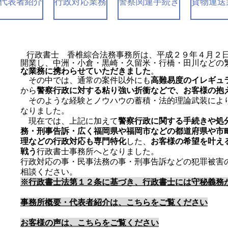
代表者紹介
行政対応業務
警察関連手続き
貨物運送
行政書士 香椎綜合法務事務所は、
平成２９年４月２
​
開業し、中洲・小倉・黒崎・久留米・行橋・田川などの
な業務に携わらせていただきました
。
その中では、通常の案件以外にも
高難易度のイレギュ
から
警察行政に対する粘り強い折衝などで、お客様の抱
そのような経験とノウハウの蓄積・法的理論武装によ
なりました。
現在では、上記に加えて
警察行政に関する手続きや処
務・刑事告訴・広く福岡県や福岡市などの都道府県や市
理などの行政対応も専門特化
した、
お客様の希望を叶え
戦う
行政書士事務所へとなりました。
行政対応の事・民事法務の事・刑事告訴などの犯罪被害
相談ください。
※行政書士法第１２条に基づき、行政書士には守秘義務
事務所概要・代表者紹介は、こちらをご覧ください
​お客様の声は、こちらをご覧ください